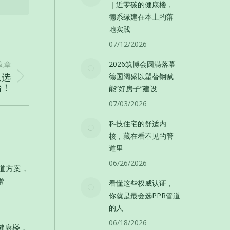
｜近零碳的健康楼，
德系绿建在本土的落
地实践
07/12/2026
2026筑博会圆满落幕
文章
从选
德国阔盛以塑替钢赋
始！
能”好房子”建设
07/03/2026
科技住宅的舒适内
核，藏在看不见的管
道里
06/26/2026
管道方案，
常
看懂这些权威认证，
你就是最会选PPR管道
的人
06/18/2026
健康楼，