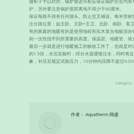
做柜子予以封闭，锅炉放进吊柜应保证锅炉左右均有
护，另外要注意锅炉底部离地不得少于60厘米。
保证每路不得有任何接头、防止交叉铺设。每米管材
注分路位置：如主卧、主卧+主卫、北卧、南卧、客
有的家庭的地暖有的是使用地砖和实木复合地板混合
则一次性找平到所需要的高度。保温层、地暖管、填充
最后一步就是进行地暖施工的验收工作了，也就是对
的1.5倍，水压实验时，经分水器缓慢注水，同时将
象，补压至规定试验压力，10分钟内压降不超过0.03
Category:
作者：
Aquatherm 阔盛