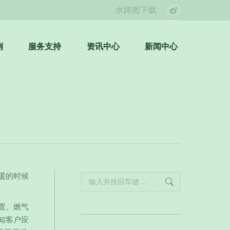
水路图下载
Weibo
page
opens
例
服务支持
资讯中心
新闻中心
Search:
in
new
window
暖的时候
Search:
置。燃气
知客户应