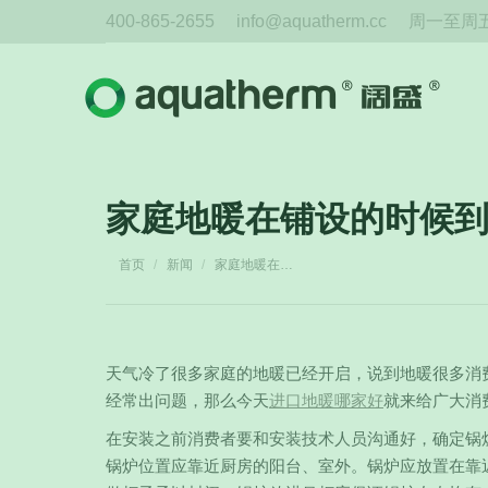
400-865-2655
info@aquatherm.cc
周一至周五 
家庭地暖在铺设的时候
您在这里：
首页
新闻
家庭地暖在…
天气冷了很多家庭的地暖已经开启，说到地暖很多消
经常出问题，那么今天
进口地暖哪家好
就来给广大消
在安装之前消费者要和安装技术人员沟通好，确定锅
锅炉位置应靠近厨房的阳台、室外。锅炉应放置在靠