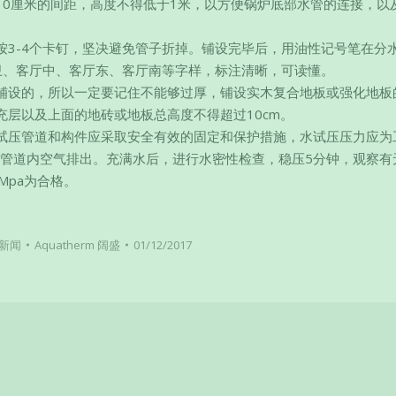
10厘米的间距，高度不得低于1米，以方便锅炉底部水管的连接，以
按3-4个卡钉，坚决避免管子折掉。铺设完毕后，用油性记号笔在分
卫、客厅中、客厅东、客厅南等字样，标注清晰，可读懂。
铺设的，所以一定要记住不能够过厚，铺设实木复合地板或强化地板
层以及上面的地砖或地板总高度不得超过10cm。
试压管道和构件应采取安全有效的固定和保护措施，水试压压力应为
近管道内空气排出。充满水后，进行水密性检查，稳压5分钟，观察有
Mpa为合格。
新闻
Aquatherm 阔盛
01/12/2017