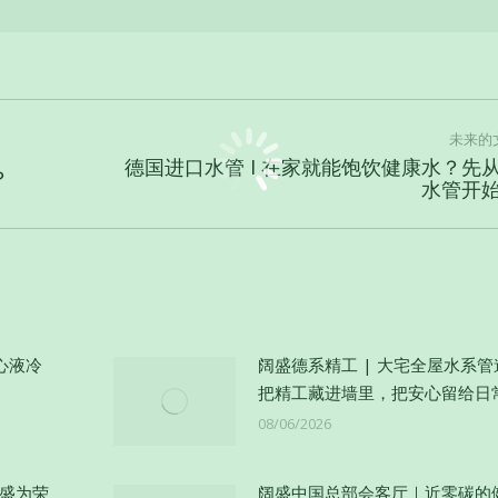
未来的
德国进口水管 I 在家就能饱饮健康水？先
？
未
水管开
来
的
文
章：
心液冷
阔盛德系精工 | 大宅全屋水系
把精工藏进墙里，把安心留给日
08/06/2026
阔盛为荣
阔盛中国总部会客厅｜近零碳的