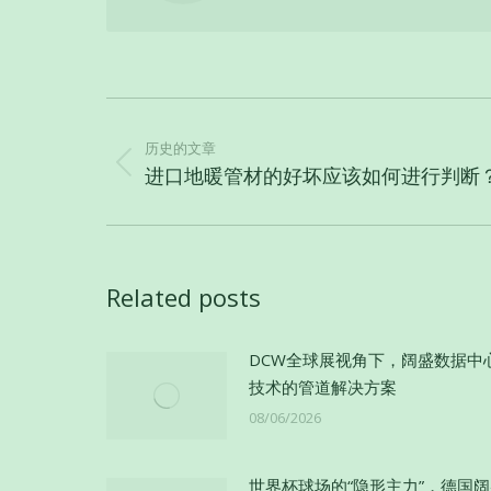
文
章
历史的文章
导
历
进口地暖管材的好坏应该如何进行判断
史
航
的
文
章：
Related posts
DCW全球展视角下，阔盛数据中
技术的管道解决方案
08/06/2026
世界杯球场的“隐形主力”，德国