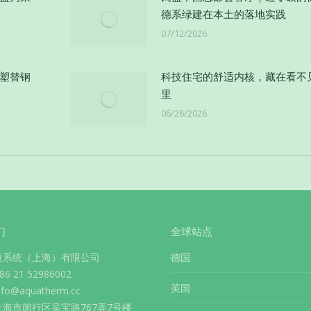
德系绿建在本土的落地实践
07/12/2026
以塑替钢
科技住宅的舒适内核，藏在看不
里
06/26/2026
们
全球站点
道系统（上海）有限公司
德国
 21 52986002
英国
info@aquatherm.cc
海市闵行区吴宝路767弄7号楼