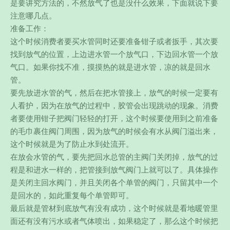
是要讲究方法的，不然放气了也是没什么效果，下面就说下要
注意哪几点。
准备工作：
这个时候消费者要买水管同时还要准备钳子或者扳手，其次要
找到放气的位置，上边进水管一个放气口，下边回水管一个放
气口。如果你找不准，摸摸热的就是进水管，凉的就是回水
管。
要先放进水管的气，然后在把水管接上，放气的时候一定要有
人看护，因为在放气的过程中，胶管会出现跳动的现象。消费
者要使用钳子把阀门轻轻的打开，这个时候要使用到之前准备
的毛巾裹住阀门周围，因为放气的时候会有水从阀门溢出来，
这个时候就是为了防止水到处流开。
在放会水管的气，要先把回水总管的主阀门关闭掉，放气的过
程是和进水一样的，把管接到放气阀门上就可以了。具体操作
是关闭主回水阀门，并且关闭各个单管的阀门，只留其中一个
是回水的，如此重复每个单管即可。
最后就是管材到底放气有没有成功，这个时候就是看地暖管里
面还有没有污水或者气体喷出，如果稳定了，那么这个时候把