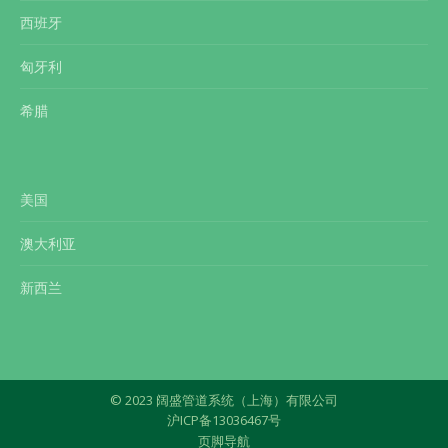
西班牙
匈牙利
希腊
美国
澳大利亚
新西兰
© 2023 阔盛管道系统（上海）有限公司
沪ICP备13036467号
页脚导航