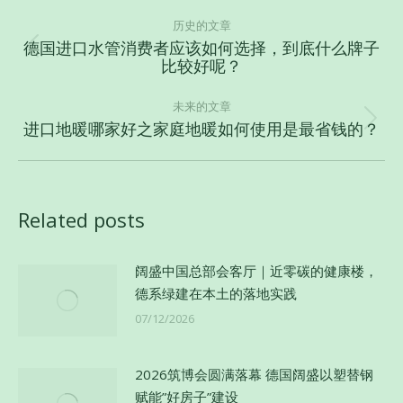
文
章
历史的文章
德国进口水管消费者应该如何选择，到底什么牌子
导
历
比较好呢？
史
航
的
未来的文章
文
进口地暖哪家好之家庭地暖如何使用是最省钱的？
未
章：
来
的
文
Related posts
章：
阔盛中国总部会客厅｜近零碳的健康楼，
德系绿建在本土的落地实践
07/12/2026
2026筑博会圆满落幕 德国阔盛以塑替钢
赋能”好房子”建设