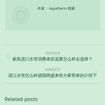
作者：
Aquatherm 阔盛
文
章
历史的文章
家装进口水管消费者应该要怎么样去选择？
历
导
史
航
未来的文章
的
进口水管怎么样德国阔盛来给大家简单的介绍下
未
文
来
章：
的
文
Related posts
章：