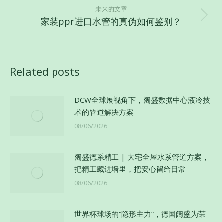
航
未来的文章
的
家装ppr进口水管的真伪如何鉴别？
未
文
来
章：
的
文
Related posts
章：
DCW全球展视角下，阔盛数据中心液冷技
术的管道解决方案
08/06/2026
阔盛德系精工 | 大宅全屋水系管道方案，
把精工藏进墙里，把安心留给日常
08/06/2026
世界杯球场的“隐形主力”，德国阔盛为荣