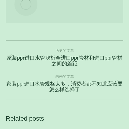
文
历史的文章
章
家装ppr进口水管浅析全进口ppr管材和进口ppr管材
导
历
之间的差距
史
航
的
未来的文章
文
家装ppr进口水管规格太多，消费者都不知道应该要
未
怎么样选择了
章：
来
的
文
章：
Related posts