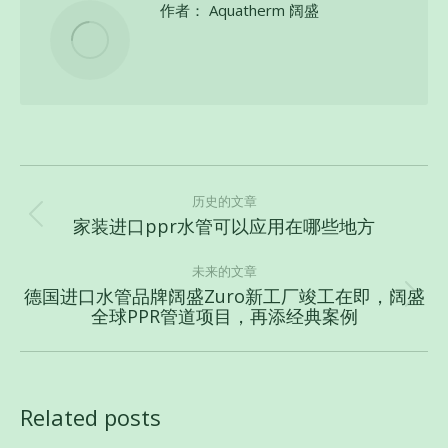
作者：
Aquatherm 阔盛
文
章
历史的文章
家装进口ppr水管可以应用在哪些地方
历
导
史
航
未来的文章
的
德国进口水管品牌阔盛Zuro新工厂竣工在即，阔盛
文
未
全球PPR管道项目，再添经典案例
章：
来
的
文
章：
Related posts