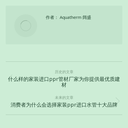
作者：
Aquatherm 阔盛
文
章
历史的文章
什么样的家装进口ppr管材厂家为你提供最优质建
导
历
材
史
航
的
未来的文章
文
消费者为什么会选择家装ppr进口水管十大品牌
未
章：
来
的
文