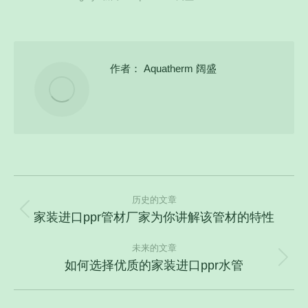
作者：
Aquatherm 阔盛
文
历史的文章
章
家装进口ppr管材厂家为你讲解该管材的特性
历
导
史
航
未来的文章
的
如何选择优质的家装进口ppr水管
未
文
来
章：
的