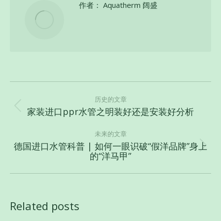
作者：
Aquatherm 阔盛
文
章
历史的文章
家装进口ppr水管之明装好还是安装好分析
历
导
史
航
未来的文章
的
德国进口水管科普 | 如何一眼识破“假洋品牌”身上
文
未
的“洋马甲”
章：
来
的
文
章：
Related posts