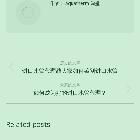
作者：
Aquatherm 阔盛
文
章
历史的文章
进口水管代理教大家如何鉴别进口水管
历
导
史
航
未来的文章
的
如何成为好的进口水管代理？
未
文
来
章：
的
文
Related posts
章：