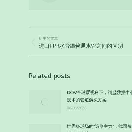
文
章
历史的文章
历
进口PPR水管跟普通水管之间的区别
导
史
航
的
文
Related posts
章：
DCW全球展视角下，阔盛数据中
技术的管道解决方案
08/06/2026
世界杯球场的“隐形主力”，德国