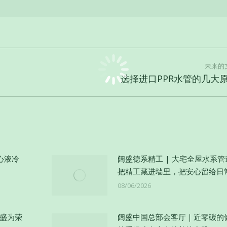
未来的
未
选择进口PPR水管的几大
来
的
文
章：
心液冷
阔盛德系精工 | 大宅全屋水系
把精工藏进墙里，把安心留给日
08/06/2026
阔盛为荣
阔盛中国总部会客厅｜近零碳的