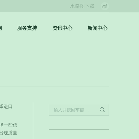
水路图下载
Weibo
page
opens
例
服务支持
资讯中心
新闻中心
Search:
in
new
window
择进口
Search:
择一些信
出现质量