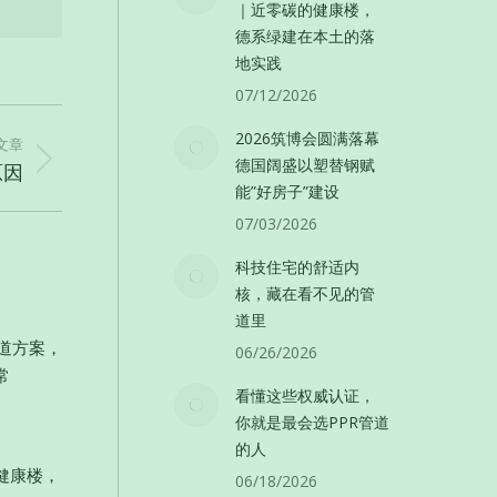
｜近零碳的健康楼，
德系绿建在本土的落
地实践
07/12/2026
2026筑博会圆满落幕
文章
德国阔盛以塑替钢赋
原因
能”好房子”建设
07/03/2026
科技住宅的舒适内
核，藏在看不见的管
道里
管道方案，
06/26/2026
常
看懂这些权威认证，
你就是最会选PPR管道
的人
健康楼，
06/18/2026