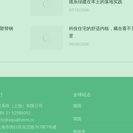
德系绿建在本土的落地实践
07/12/2026
以塑替钢
科技住宅的舒适内核，藏在看不
里
06/26/2026
们
全球站点
道系统（上海）有限公司
德国
 21 52986002
英国
info@aquatherm.cc
海市闵行区吴宝路767弄7号楼
西班牙