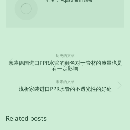
作者：
Aquatherm 阔盛
文
章
历史的文章
原装德国进口PPR水管的颜色对于管材的质量也是
导
历
有一定影响
史
航
的
未来的文章
文
浅析家装进口PPR水管的不透光性的好处
未
章：
来
的
文
Related posts
章：