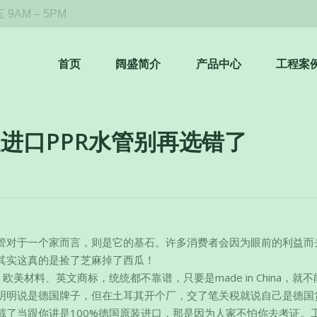
9AM – 5PM
首页
阔盛简介
产品中心
工程案
进口PPR水管别再选错了
管对于一个家而言，则是它的基石。许多消费者会因为眼前的利益而
其实这真的是捡了芝麻掉了西瓜！
美材料、英文商标，统统都不靠谱，只要是made in China，就
明明说是德国牌子，但在土耳其开个厂，交了笔关税就说自己是德国
截了当跟你讲是100%德国原装进口，那是因为人家不怕你去考证。