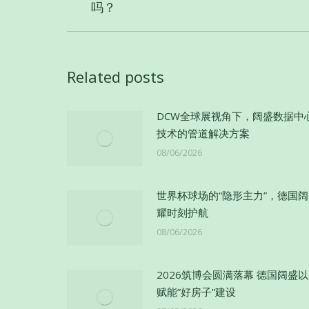
导
吗？
史
航
的
文
章：
Related posts
DCW全球展视角下，阔盛数据中
技术的管道解决方案
08/06/2026
世界杯球场的“隐形主力”，德国
耀时刻护航
08/06/2026
2026筑博会圆满落幕 德国阔盛
赋能”好房子”建设