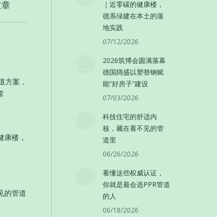
文章
｜近零碳的健康楼，
德系绿建在本土的落
地实践
07/12/2026
2026筑博会圆满落幕
德国阔盛以塑替钢赋
管道方案，
能”好房子”建设
常
07/03/2026
科技住宅的舒适内
核，藏在看不见的管
健康楼，
道里
06/26/2026
看懂这些权威认证，
你就是最会选PPR管道
见的管道
的人
06/18/2026