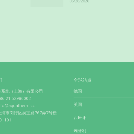
06/26/2026
们
全球站点
道系统（上海）有限公司
德国
 21 52986002
英国
info@aquatherm.cc
海市闵行区吴宝路767弄7号楼
西班牙
1101
匈牙利