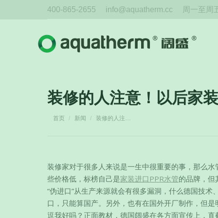
400-865-2655
info@aquatherm.cc
周一至周五 
装修的人注意！以后家装
您在这里：
首页
新闻
装修的人注…
装修家对于很多人来说是一生中很重要的事，那么水
些价格低，标榜自己是
家装进口PPR水管
的品牌，但
“伪进口”从生产来源就会有很多漏洞，什么德国技术、欧
口，
只能算国产。另外，也有在国外开厂制作，但是
逗我好吗？正面教材，德国阔盛在各方面宣传上，直