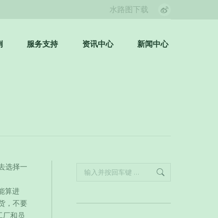
水路图下载
Weibo
page
opens
例
服务支持
资讯中心
新闻中心
Search:
in
new
window
去选择一
Search:
不能算进
货，不要
工厂和员