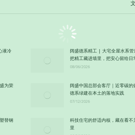
来
的
文
章：
心液冷
阔盛德系精工 | 大宅全屋水系
把精工藏进墙里，把安心留给日
08/06/2026
阔盛为荣
阔盛中国总部会客厅｜近零碳的
德系绿建在本土的落地实践
07/12/2026
以塑替钢
科技住宅的舒适内核，藏在看不
里