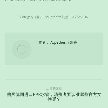
Category:
新闻
Aquatherm 阔盛
08/22/2016
作者：
Aquatherm 阔盛
文
章
历史的文章
购买德国进口PPR水管，消费者要认准哪些官方文
导
历
件呢？
史
航