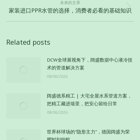
的
未来的文章
文
家装进口PPR水管的选择，消费者必看的基础知识
未
章：
来
的
文
Related posts
章：
DCW全球展视角下，阔盛数据中心液冷技
术的管道解决方案
08/06/2026
阔盛德系精工 | 大宅全屋水系管道方案，
把精工藏进墙里，把安心留给日常
08/06/2026
世界杯球场的“隐形主力”，德国阔盛为荣
耀时刻护航