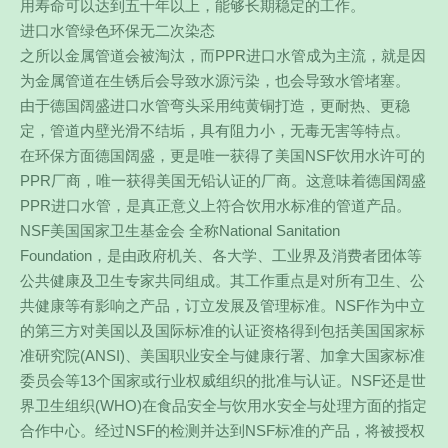
用寿命可以达到五十年以上，能够长期稳定的工作。
进口水管绿色环保无二次染态
之所以金属管道会被淘汰，而PPR进口水管成为主流，就是因
为金属管道在生锈后会导致水源污染，也会导致水管堵塞。
由于德国阔盛进口水管弯头采用纯黄铜打造，更耐热、更稳
定，管道内壁光滑不结垢，具有阻力小，无毒无害等特点。
在环保方面德国阔盛，更是唯一获得了美国NSF饮用水许可的
PPR厂商，唯一获得美国无铅认证的厂商。这意味着德国阔盛
PPR进口水管，是真正意义上符合饮用水标准的管道产品。
NSF美国国家卫生基金会 全称National Sanitation
Foundation，是由政府机关、各大学、工业界及消费者团体等
公共健康及卫生专家共同组成。其工作重点是对所有卫生、公
共健康等有影响之产品，订立发展及管理标准。NSF作为中立
的第三方对美国以及国际标准的认证资格得到包括美国国家标
准研究院(ANSI)、美国职业安全与健康行署、加拿大国家标准
委员会等13个国家或行业权威组织的批准与认证。NSF还是世
界卫生组织(WHO)在食品安全与饮用水安全与处理方面的指定
合作中心。经过NSF的检测并达到NSF标准的产品，将被授权