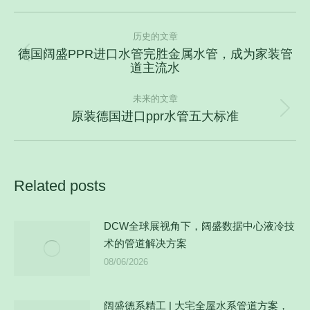
文
历史的文章
章
德国阔盛PPR进口水管完胜金属水管，成为家装管
导
历
道主流水
史
航
的
未来的文章
文
原装德国进口ppr水管五大标准
未
章：
来
的
文
Related posts
章：
DCW全球展视角下，阔盛数据中心液冷技
术的管道解决方案
08/06/2026
阔盛德系精工 | 大宅全屋水系管道方案，