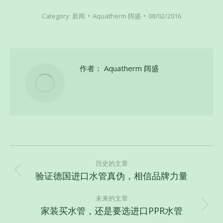
Category:
新闻
Aquatherm 阔盛
08/02/2016
作者：
Aquatherm 阔盛
文
章
历史的文章
验证德国进口水管真伪，相信品牌力量
历
导
史
航
未来的文章
的
家装买水管，还是要选进口PPR水管
未
文
来