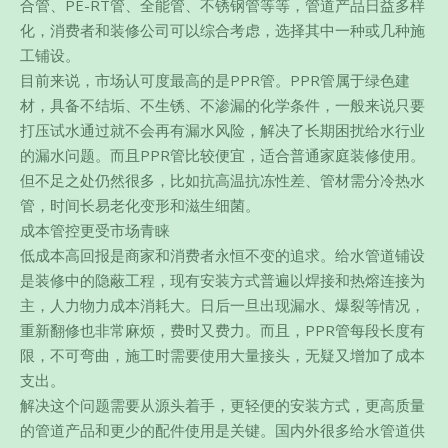
合管、PE-RT管、全能管、不锈钢管等等，管道产品日益多样
化，消费者和装修公司可以综合考虑，选择其中一种或几种施
工铺设。
目前来说，市场认可度最高的是PPR管。PPR管属于绿色建
材，具备不结垢、不生锈、不渗漏的化学条件，一般来说只要
打压试水通过就不会再有漏水风险，解决了长期困扰给水行业
的漏水问题。而且PPR管比较便宜，适合普通家庭装修使用。
但不足之处仍然很多，比如抗高温抗冻性差、管材需分冷热水
管，时间长易老化变形和滋生细菌。
成本管控更受市场青睐
低成本高回报是商家和消费者永恒不变的追求。给水管道铺设
是装修中的隐蔽工程，现有安装方式普遍以焊接和热熔连接为
主，人力物力成本消耗大。日后一旦出现漏水、爆裂等情况，
重新翻修也非常麻烦，费时又费力。而且，PPR管每段长度有
限，不可弯曲，施工时需要使用大量接头，无疑又增加了成本
支出。
解决这个问题需要从源头着手，更轻便的安装方式，更高质量
的管道产品和更少的配件使用是关键。国内外很多给水管道供