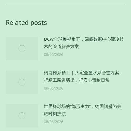
章：
的
文
Related posts
章：
DCW全球展视角下，阔盛数据中心液冷技
术的管道解决方案
08/06/2026
阔盛德系精工 | 大宅全屋水系管道方案，
把精工藏进墙里，把安心留给日常
08/06/2026
世界杯球场的“隐形主力”，德国阔盛为荣
耀时刻护航
08/06/2026