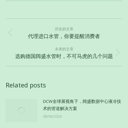
文
章
历史的文章
代理进口水管，你要提醒消费者
历
导
史
航
未来的文章
的
选购德国阔盛水管时，不可马虎的几个问题
未
文
来
章：
的
文
Related posts
章：
DCW全球展视角下，阔盛数据中心液冷技
术的管道解决方案
08/06/2026