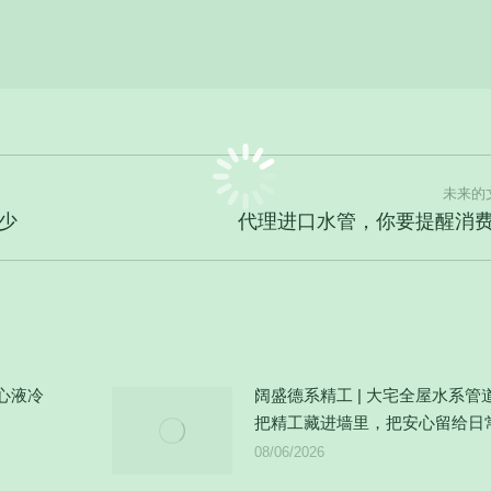
未来的
少
未
代理进口水管，你要提醒消
来
的
文
章：
心液冷
阔盛德系精工 | 大宅全屋水系管
把精工藏进墙里，把安心留给日
08/06/2026