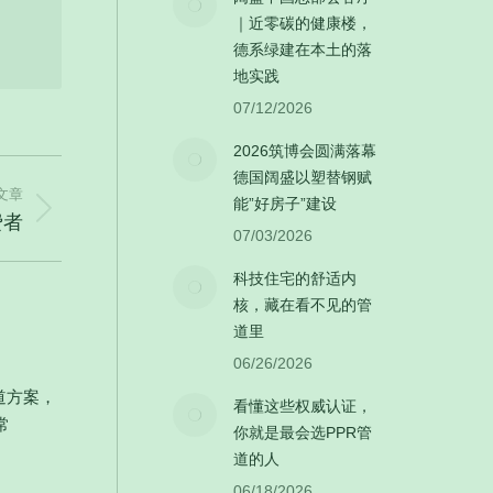
｜近零碳的健康楼，
德系绿建在本土的落
地实践
07/12/2026
2026筑博会圆满落幕
德国阔盛以塑替钢赋
文章
能”好房子”建设
费者
07/03/2026
科技住宅的舒适内
核，藏在看不见的管
道里
06/26/2026
道方案，
看懂这些权威认证，
常
你就是最会选PPR管
道的人
06/18/2026