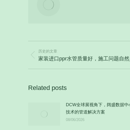
文
历史的文章
章
历
家装进口ppr水管质量好，施工问题自然
导
史
航
的
文
Related posts
章：
DCW全球展视角下，阔盛数据中
技术的管道解决方案
08/06/2026