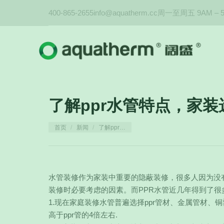
400-865-2655
info@aquatherm.cc
周一至周五 9AM – 
了解ppr水管特点，家
您在这里：
首页
新闻
了解ppr…
水管装修作为家装中重要的隐蔽装修，很多人因为没
装修时必要考虑的因素。而PPR水管近几年得到了很
1.现在家庭装修水管普遍选择ppr管材、金属管材
高于ppr管的4倍左右.