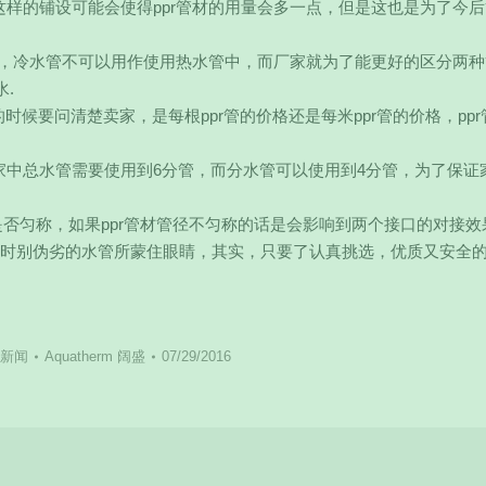
这样的铺设可能会使得ppr管材的用量会多一点，但是这也是为了今
一样，冷水管不可以用作使用热水管中，而厂家就为了能更好的区分两
.
的时候要问清楚卖家，是每根ppr管的价格还是每米ppr管的价格，pp
家中总水管需要使用到6分管，而分水管可以使用到4分管，为了保证
内径是否匀称，如果ppr管材管径不匀称的话是会影响到两个接口的对接效
购时别伪劣的水管所蒙住眼睛，其实，只要了认真挑选，优质又安全的p
新闻
Aquatherm 阔盛
07/29/2016