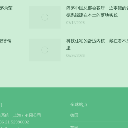
阔盛为荣
阔盛中国总部会客厅｜近零碳的
德系绿建在本土的落地实践
07/12/2026
以塑替钢
科技住宅的舒适内核，藏在看不
里
06/26/2026
们
全球站点
道系统（上海）有限公司
德国
 21 52986002
英国