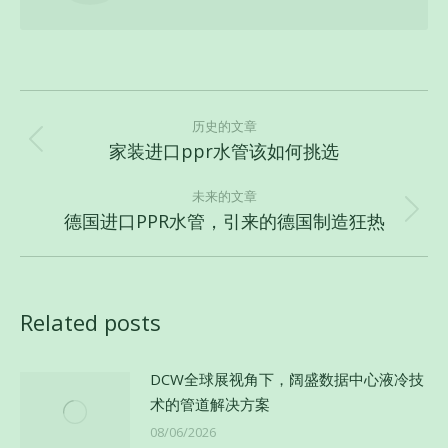
文
章
历史的文章
家装进口ppr水管该如何挑选
历
导
史
航
未来的文章
的
德国进口PPR水管，引来的德国制造狂热
未
文
来
章：
的
文
Related posts
章：
DCW全球展视角下，阔盛数据中心液冷技
术的管道解决方案
08/06/2026