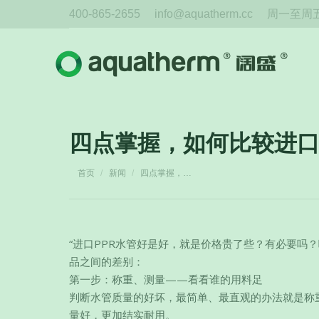
400-865-2655
info@aquatherm.cc
周一至周五 
四点掌握，如何比较进口
您在这里：
首页
新闻
四点掌握，…
“进口PPR水管好是好，就是价格贵了些？有必要吗
品之间的差别：
第一步：称重、测量——看看谁的用料足
判断水管质量的好坏，最简单、最直观的办法就是称
量好，更加结实耐用。