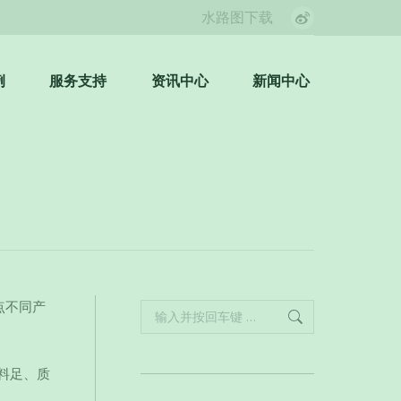
水路图下载
Weibo
page
opens
例
服务支持
资讯中心
新闻中心
Search:
in
new
window
点不同产
Search:
料足、质