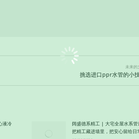
未来的
未
挑选进口ppr水管的小
来
的
文
章：
心液冷
阔盛德系精工 | 大宅全屋水系
把精工藏进墙里，把安心留给日