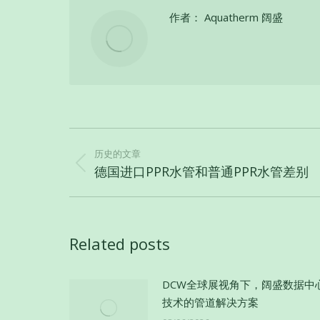
作者：
Aquatherm 阔盛
文
章
历史的文章
历
德国进口PPR水管和普通PPR水管差别
导
史
航
的
文
Related posts
章：
DCW全球展视角下，阔盛数据中
技术的管道解决方案