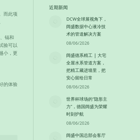
近期新闻
。而此项
DCW全球展视角下，
。
阔盛数据中心液冷技
术的管道解决方案
锡、镉和
08/06/2026
试验可以
越小，更
阔盛德系精工 | 大宅
全屋水系管道方案，
把精工藏进墙里，把
安心留给日常
好的体验
08/06/2026
世界杯球场的“隐形主
力”，德国阔盛为荣耀
时刻护航
08/06/2026
阔盛中国总部会客厅