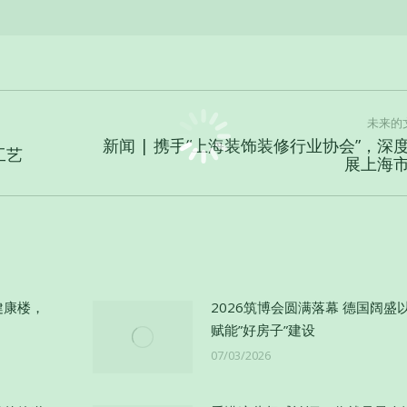
未来的
新闻 | 携手“上海装饰装修行业协会”，深
工艺
未
展上海
来
的
文
章：
健康楼，
2026筑博会圆满落幕 德国阔盛
赋能”好房子”建设
07/03/2026