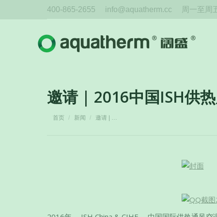
400-865-2655
info@aquatherm.cc
周一至周五 
邀请 | 2016中国IS
您在这里：
首页
新闻
邀请 | …
2016年， ISH China & CIHE －中国国际供