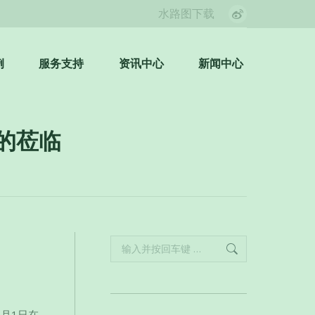
水路图下载
Weibo
page
opens
例
服务支持
资讯中心
新闻中心
Search:
in
new
window
您的莅临
Search:
6月1日在