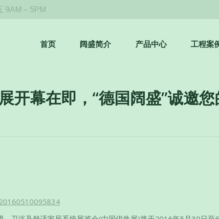
9AM – 5PM
首页
阔盛简介
产品中心
工程案
H供热展开幕在即，“德国阔盛”诚邀
热通风空调、卫浴及舒适家居系统展览会(中国供热展)将于2016年5月30日至