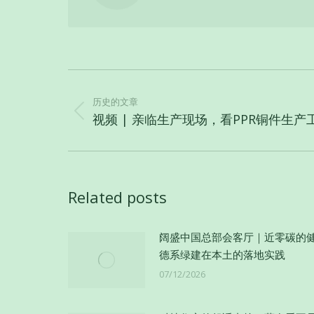
文
章
历史的文章
导
历
视频 | 亲临生产现场，看PPR铜件生产
史
航
的
文
章：
Related posts
阔盛中国总部会客厅｜近零碳的
德系绿建在本土的落地实践
07/12/2026