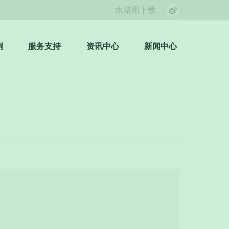
水路图下载
Weibo
page
opens
例
服务支持
资讯中心
新闻中心
Search:
in
new
window