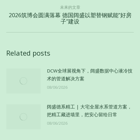
史
航
未来的文章
的
2026筑博会圆满落幕 德国阔盛以塑替钢赋能”好房
文
未
子”建设
章：
来
的
文
章：
Related posts
DCW全球展视角下，阔盛数据中心液冷技
术的管道解决方案
08/06/2026
阔盛德系精工 | 大宅全屋水系管道方案，
把精工藏进墙里，把安心留给日常
08/06/2026