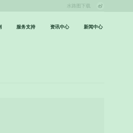
水路图下载
Weibo
page
opens
例
服务支持
资讯中心
新闻中心
Search:
in
new
window