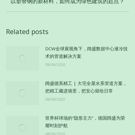
以塑替钢的新材料，如何成为绿色建筑的起点？
未
章：
来
的
文
Related posts
章：
DCW全球展视角下，阔盛数据中心液冷技
术的管道解决方案
08/06/2026
阔盛德系精工 | 大宅全屋水系管道方案，
把精工藏进墙里，把安心留给日常
08/06/2026
世界杯球场的“隐形主力”，德国阔盛为荣
耀时刻护航
08/06/2026