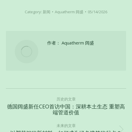
Category:
新闻
Aquatherm 阔盛
05/14/2026
作者：
Aquatherm 阔盛
文
章
历史的文章
德国阔盛新任CEO首访中国：深耕本土生态 重塑高
导
历
端管道价值
史
航
的
未来的文章
文