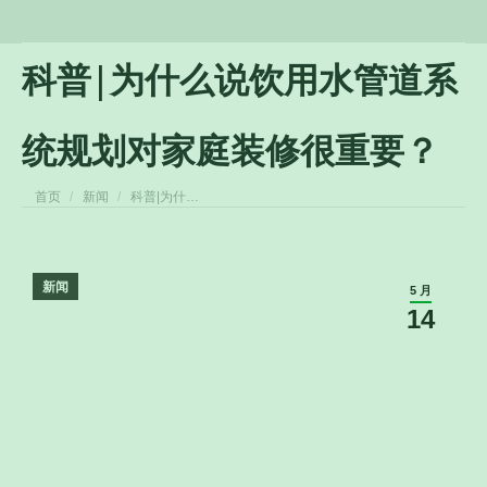
科普|为什么说饮用水管道系
统规划对家庭装修很重要？
您在这里：
首页
新闻
科普|为什…
新闻
5 月
14