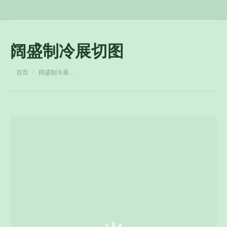
阔盛制冷展切图
您在这里：
首页
阔盛制冷展…