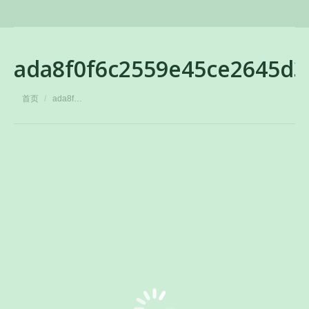
ada8f0f6c2559e45ce2645d
您在这里：
首页
ada8f…