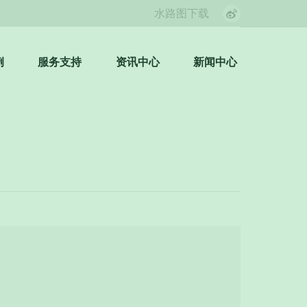
水路图下载
Weibo
page
opens
例
服务支持
资讯中心
新闻中心
Search:
in
new
window