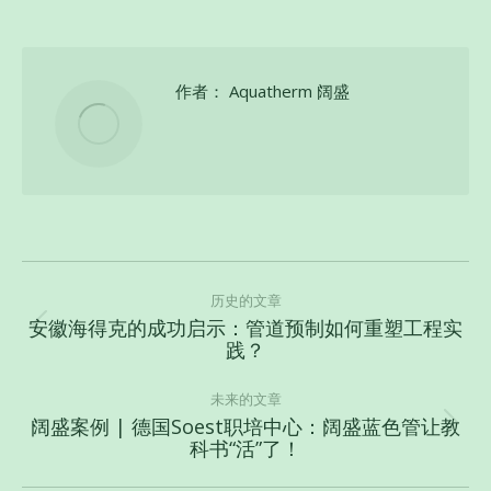
作者：
Aquatherm 阔盛
文
章
历史的文章
安徽海得克的成功启示：管道预制如何重塑工程实
导
历
践？
史
航
的
未来的文章
文
阔盛案例 | 德国Soest职培中心：阔盛蓝色管让教
未
科书“活”了！
章：
来
的