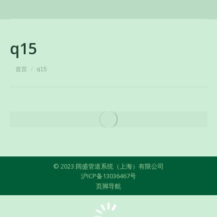
q15
您在这里：
首页
q15
© 2023 阔盛管道系统（上海）有限公司
沪ICP备13036467号
页脚导航