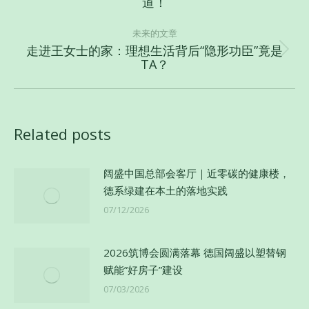
道！
史
航
的
未来的文章
文
走进王女士的家：理想生活背后“隐形功臣”竟是
未
TA？
章：
来
的
文
章：
Related posts
阔盛中国总部会客厅｜近零碳的健康楼，
德系绿建在本土的落地实践
07/12/2026
2026筑博会圆满落幕 德国阔盛以塑替钢
赋能”好房子”建设
07/03/2026