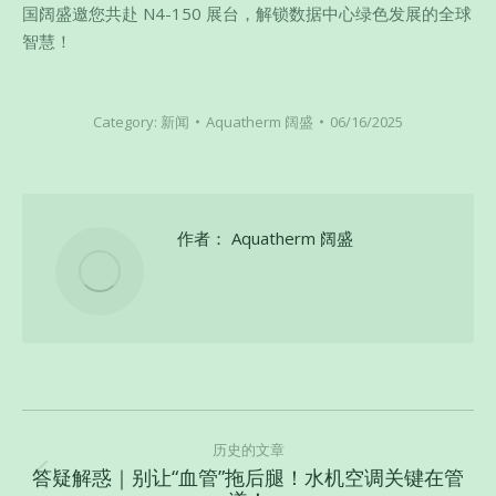
国阔盛邀您共赴 N4-150 展台，解锁数据中心绿色发展的全球
智慧！
Category:
新闻
Aquatherm 阔盛
06/16/2025
作者：
Aquatherm 阔盛
文
章
历史的文章
答疑解惑｜别让“血管”拖后腿！水机空调关键在管
导
历