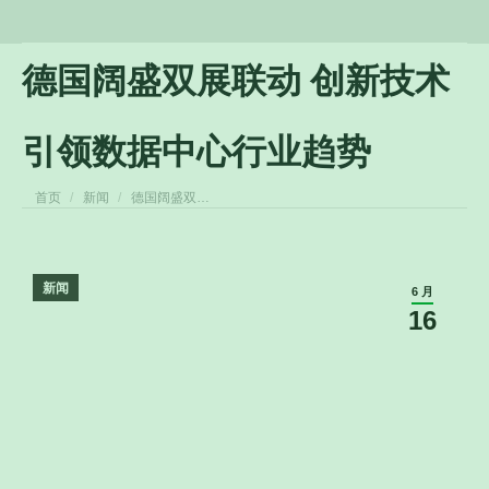
德国阔盛双展联动 创新技术
引领数据中心行业趋势
您在这里：
首页
新闻
德国阔盛双…
新闻
6 月
16